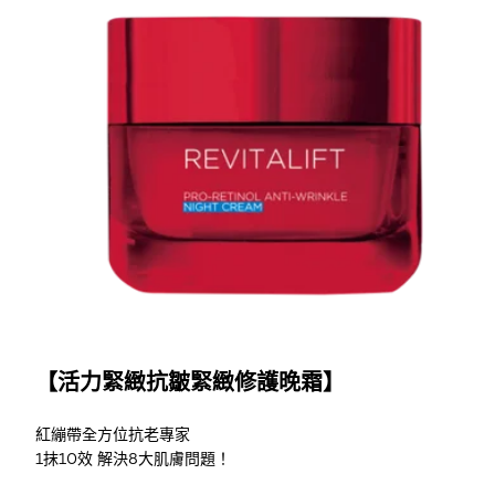
了解更多
【活力緊緻抗皺緊緻修護晚霜】
紅繃帶全方位抗老專家
1抹10效 解決8大肌膚問題！