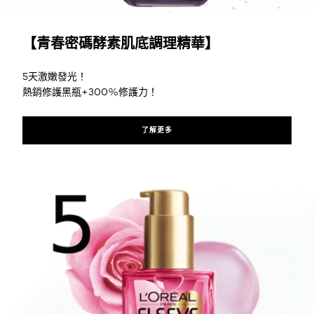
了解更多
【青春密碼酵素肌底調理精華】
5天激嫩發光！
熱銷修護黑瓶+300%修護力！
了解更多