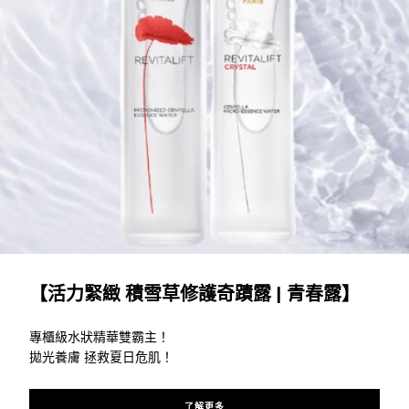
了解更多
【活力緊緻 積雪草修護奇蹟露 | 青春露】
專櫃級水狀精華雙霸主！
拋光養膚 拯救夏日危肌！
了解更多