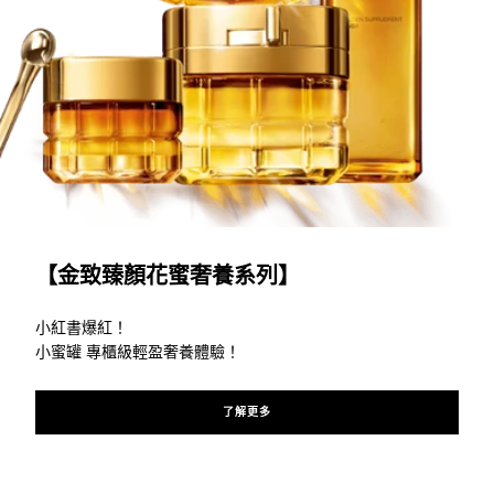
了解更多
【金致臻顏花蜜奢養系列】
小紅書爆紅！
小蜜罐 專櫃級輕盈奢養體驗！
了解更多