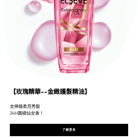
了解更多
【玫瑰精華--金緻護髮精油】
女神級柔亮秀髮
24H圍繞仙女香！
了解更多