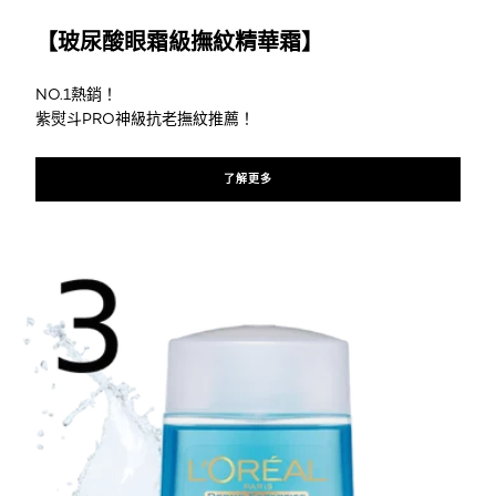
了解更多
【玻尿酸眼霜級撫紋精華霜】
NO.1熱銷！
紫熨斗PRO神級抗老撫紋推薦！
了解更多