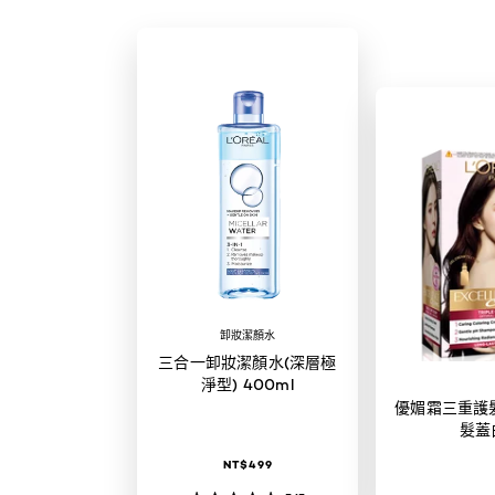
卸妝潔顏水
三合一卸妝潔顏水(深層極
淨型) 400ml
優媚霜三重護髮
髮蓋
NT$499