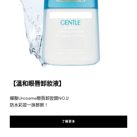
了解更多
【溫和眼唇卸妝液】
蟬聯Urcosme眼唇卸妝類NO.1!
防水彩妝一抹掰掰！
了解更多