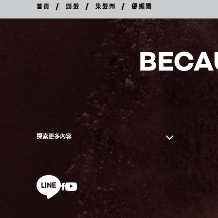
/
/
/
首頁
頭髮
染髮劑
優媚霜
BECA
探索更多內容
Facebook
YouTube
line