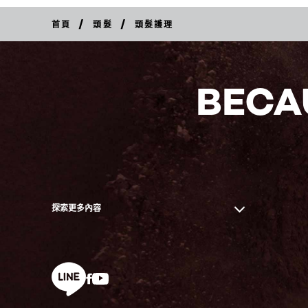
/
/
首頁
頭髮
頭髮護理
BECA
探索更多內容
Facebook
YouTube
line