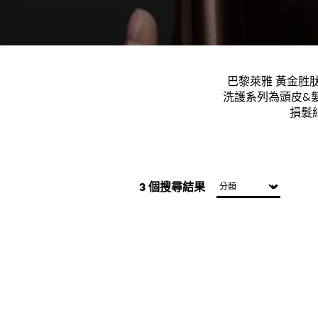
巴黎萊雅 黃金胜
洗護系列為頭皮&
損髮
3 個搜尋結果