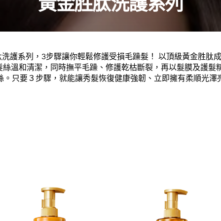
黃金胜肽洗護系列
肽洗護系列，3步驟讓你輕鬆修護受損毛躁髮！ 以頂級黃金胜肽
髮絲溫和清潔，同時撫平毛躁、修護乾枯斷裂，再以髮膜及護髮
絲。只要３步驟，就能讓秀髮恢復健康強韌、立即擁有柔順光澤