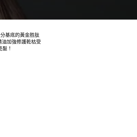
成分基底的黃金胜肽
精油加強修護乾枯受
亮髮！