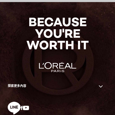
BECAUSE
YOU'RE
WORTH IT
探索更多內容
Facebook
YouTube