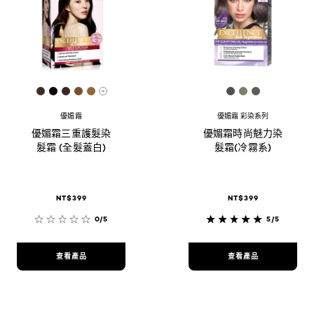
[Color]: #3E2D25
[Color]: #0D0407
[Color]: #3C2722
[Color]: #79512D
[Color]: #91673B
[Color]: #4b50
[Color]: #8
[Color]: #
More shades are available
優媚霜
優媚霜 彩染系列
優媚霜三重護髮染
優媚霜時尚魅力染
髮霜 (全髮蓋白)
髮霜(冷霧系)
NT$399
NT$399
0/5
5/5
查看產品
查看產品