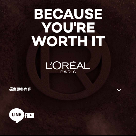
BECAUSE
YOU'RE
WORTH IT
探索更多內容
Facebook
YouTube
line