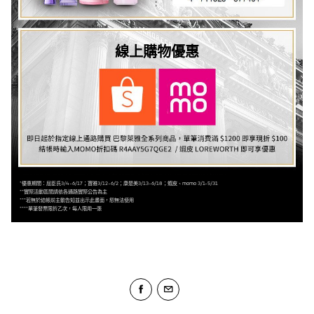
線上購物優惠
*優惠期間：屈臣氏3/4-6/17；寶雅3/12-6/2；康是美3/13-6/18；蝦皮、momo 3/1-5/31
**實際活動區間請依各通路實際公告為主
***若無於結帳前主動告知並出示此畫面，恕無法使用
****單筆發票限折乙次，每人限用一張