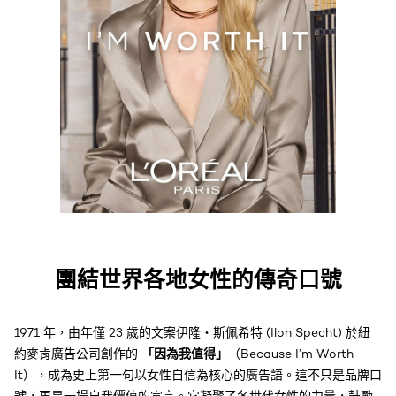
團結世界各地女性的傳奇口號
1971 年，由年僅 23 歲的文案伊隆・斯佩希特 (Ilon Specht) 於紐
「因為我值得」
約麥肯廣告公司創作的
（Because I’m Worth
It），成為史上第一句以女性自信為核心的廣告語。這不只是品牌口