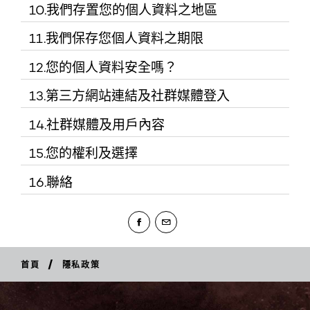
合「個人剖析」的部分技術（亦即任何自動處理個人資料的
當我們蒐集資料時，我們會以星號（*）標示必填欄位，此
檢測等方法為基礎，利用智能媒介、資料融合技術和多種資
10.我們存置您的個人資料之地區
http://www.loreal.com/group
。
為了遵守我們的法律義務、防止詐騙及／或保障我們的工具
應用程式、或
括：
形式，包括利用該等資料評估關於某位自然人的相關個人特
管理任何您選擇參加
我們尊重您的權利，且會在符合法律及我們
係為了以下目的所需：
料探勘技術進行。
安全並改善我們的產品和服務、或於取得您的同意時，我們
透過社群媒體
點，尤其是用以分析或預計關於該自然人的個人偏好、興
比賽、推廣活動、
的維運責任下，盡可能配合您的要求
11.我們保存您個人資料之期限
姓名
我們向您蒐集的資料可能會被傳輸並存置於台灣以外的地
可能會將您的個人資料於萊雅集團內部分享。
登入、專櫃門
趣、經濟狀況、行為、所在地、健康、信賴度或行動的特
銷、活動、意見調查
為了履行我們與您的合約（例如為了運送您
這種詐騙偵測過程可完全自動進行，或涵蓋由人們作出最終
點，並由該等地點存取。該等資料亦可能由我們或我們的服
市等建立帳號
點）。這意味著我們或會於上表所列的不同情況當中蒐集關
12.您的個人資料安全嗎？
性別
抽獎
如欲了解更多有關我們的隱私權政策，請查閱以下所闡述之
從我們的網站／應用程式購買之產品）
我們保留您個人資料之期限，僅限於我們需要持有該等資料
決定的人為干預。於任何情況下，我們均採取一切合理的預
務供應商於台灣以外地點工作的員工處理。
過程中所蒐集
於您的個人資料。我們集中處理和分析該等資料，以評估和
依資料之蒐集目的，及只限於有知悉必要之情形下，您的部
本政策內容，包括我們可能直接向您蒐集或透過您與我們的
以符合您的需要或遵守我們的法律義務的期間。
電郵地
回覆您的問題，或於
防和保障措施，限制存取您的資料。
萊雅以安全且合法的方式將資料傳輸至台灣以外之地點。由
13.第三方網站連結及社群媒體登入
之資料
預測您的個人偏好及／或興趣。
分個人資料於必要時得由全球萊雅集團之實體存取，以便為
我們致力保障您的個人資料之安全，並為此採取一切合理預
向您提供您所要求之服務（例如提供您所訂
互動所蒐集的個人資料類別、我們可能使用該等資料之方
址
他情況與您互動
於部分國家可能並無規範個人資料之應用和傳輸之法規，我
您提供您要求的服務，而該等資料將於可能情況下以假名方
防措施。我們亦以合約要求為我們處理您個人資料的可靠第
閱之電子報）；或
式、我們可能分享該等資料之對象、我們保護該等資料並保
們會採取必要步驟，確保第三方遵守本政策所列之承諾。相
14.社群媒體及用戶內容
我們利用以下準則，界定保留您個人資料之期限：
由於需要進行自動詐騙偵測，您可能 (i) 當您的交易正由我
郵寄地
向您提供品牌常客計
我們的網站和應用程式可能會不時包含可以來往我們的合作
式處理（防止直接辨識身分）。
三方遵守本政策之守則。
根據我們的分析，我們將發送或顯示按照您的興趣／需要客
障其安全之方式、以及您做為個人資料當事人之權利。或許
關步驟可能包括審核第三方的隱私及保安標準，及／或與之
們審核時，經歷訂單／要求處理延誤；以及 (ii) 一旦認定詐
址
夥伴網路、廣告商及關係企業網站之連結。如您開啟連結前
遵守法律規範（例如開立發票）
製化之訊息及／或內容。
讓您可以管理個人偏
本政策並非所有內容均適用於您的情況，本政策純粹讓您概
如您購買產品和服務，我們將於雙方的契約
15.您的權利及選擇
簽署相關合約。
騙風險，被限制或無法使用／受惠於某項服務。您有權存取
我們的部分網站和應用程式容許使用者提交其用戶個人產生
往任何該等網站，請注意該等網站另有其個別隱私政策，而
電話號
覽我們或會進行互動的所有可能情況。
我們亦可能以假名處理方式（防止直接辨識身分）與萊雅研
關係期間保留您的個人資料；
我們竭盡所能保護您的個人資料，而每當我們接收您的個人
我們用以作為決定基礎的資訊。請見以下
「您的權利及選
之內容。請謹記，提交至我們的社群媒體平台之任何內容均
我們對於其政策無須且不會負任何義務或法律責任。故請於
16.聯絡
碼
究及創新部門（包括位於您所在國家以外的地區）的科學家
資料後，都利用嚴謹程序和保安措施，盡可能防止未經授權
您有權反對於特定情況使用您的資料進行「個人剖析」。請
萊雅尊重您的隱私權，故您能夠掌控個人資料至為重要。您
擇」
部分。
屬可供公眾閱覽之內容，因此您在提供部分個人資料時，例
如您參與行銷推廣優惠，我們將於該行銷推
如欲了解更多資訊，請按照以下
「聯絡」
部分與我們聯繫。
如您不提供以星號（*）標示欄位之資料，可能會使我們無
提交任何個人資料至該等網站前務必檢閱各該政策。
分享您的個人資料，以供研究和創新用途。
的存取。由於透過網路傳送資料並非絕對安全，我們無法保
見以下
「您的權利及選擇」
部分。
擁有以下個人資料當事人之權利：
您與我們的互動愈頻繁，我們對您的認識以及我們可以提供
照片
如財務資訊或地址詳情時，請務必小心謹慎。如您於我們的
廣優惠期間保留您的個人資料；
法向您提供產品及服務。
若您對於萊雅蒐集、處理或利用您的個人資料或「本政策」
證您傳送至我們網站的資料安全。因此，您必需自行承受任
向您寄發行銷訊息（
給您的客製化服務將愈多。
社群媒體平台張貼個人資料，我們對於其他個別人士採取的
我們將透過以下表格向您進一步說明：
生日或
如您聯絡我們進行查詢，我們將於處理您查
我們亦可能會為您提供使用社群媒體登入的管道。請注意，
有任何疑問或顧慮，或希望行使您的個人資料當事人權利，
何資料傳送的風險。
您同意或要求），而
於情況允許下，我們亦可能於旗下品牌之間分享您的部分個
任何行動概不負責。我們建議您不要張貼該等資料。
您的權利
意指？
年齡組
詢之問題所必要期間內保留您的個人資料；
如您使用社群媒體登入，依照您的社群媒體平台設定，您可
請致電0800-211-028或透過以下方式與萊雅個人資料管
們可依您的個人檔案
人資料，包括透過Cookies所蒐集的資料，以統一和更新您
當您與我們分享個人資料，或當我們向您蒐集個人資料時，
別
您於哪些互動當中可能需要提供或由我們蒐
能會與我們分享您的個人檔案資訊。請至相關社群媒體平台
/
理人員聯絡：
容（即依我們所知悉
首頁
隱私政策
被告知
與我們分享的資訊、依照您的特徵進行統計，並為您提供客
如您建立帳戶，我們將保留您的個人資料，
之
您有權就我們使用您個人資料之方式，以及
除依法不得免除之法律責任外，我們特此聲明排除任何因未
我們將根據本政策使用該等個人資料。請仔細閱讀本政策以
集您的個人資料？
並詳閱其隱私政策，以了解您的個人資料於此等情況下如何
本欄位說明當我們利用或
地址：台灣台北市信義區信義路五段7號22樓
您的個人資料及偏好
ID、
製化之訊息及通訊內容。
直至您要求我們將該等資料刪除，或在當地
權利
您的權利，獲取清晰、透明且易於理解的資
經授權存取您的個人資料所產生之一切責任（包含過失責
及我們的常見問答 (如有)。如您對於個人資料有任何疑問或
被分享及使用。
蒐集您的資料時，您可能是在哪些活動或情
台灣萊雅股份有限公司
提供客製化訊息
用戶名
法規命令所定義之期間內屬於靜止帳戶（沒
訊。這正是我們於本政策向您提供該等資訊
任）。如您發現任何違反資訊安全之情形，請立即通知我
顧慮，請透過以下方式與我們聯繫：0800-211-028。
境中。例如，您是否正在訂購產品、訂閱電