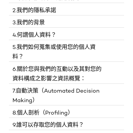
2.我們的隱私承諾
「本政策」適用於所有萊雅的品牌及其子公司或關係企業。
3.我們的背景
我們尊重您的隱私權及您的選擇
您必須年滿十八(18)歲才能在「本網站」提供您的個人資
4.何謂個人資料？
料。若您未滿十八(18)歲，您必須取得您的父母／法定代理
巴黎萊雅為台灣萊雅股份有限公司旗下品牌之一。台灣萊雅
我們確保將隱私及安全內建於我們所從事的
人之同意。您的父母／法定代理人必須閱讀並了解「本網
股份有限公司負責蒐集、處理、利用並管理您與我們分享的
活動中
5.我們如何蒐集或使用您的個人資
站」所有內容並同意您在「本網站」提供個人資料。我們不
「個人資料」係指任何得以直接（例如您的姓名）或間接
個人資料。本政策所指「萊雅」、「我們」或「我們的」，
會故意蒐集十八(18)歲以下個人之資料。當您繼續使用「本
料？
（例如透過獨特編號等經過假名化處理的資料）識別您身分
未經您的同意，我們不會寄發行銷訊息；且
即指台灣萊雅股份有限公司。如應適用之個人資料保護相關
網站」，表示您的父母／法定代理人已經閱讀並了解「本網
的單一或多個資料。個人資料包括電郵／住所地址、行動電
您得隨時改變您的決定
法規訂定有資料控管者時，台灣萊雅股份有限公司即為個人
6.關於您與我們的互動以及其對您的
站」內容並同意您在「本網站」輸入您的個人資料。
話號碼、使用者名稱、個人檔案頭像、個人偏好及購物習
資料之控管者。
我們歡迎您親臨我們的專櫃及瀏覽我們的網站。我們可能透
我們絕不出售您的資料
慣、用戶內容、財務及福利資訊、以及身體狀況等。個人資
資料構成之影響之資訊概覽：
過我們的網站、本網站、表格、應用程式、裝置、社群媒體
料亦可能包括一串特殊辨識碼，例如您的IP位址或您行動裝
當您繼續使用「本網站」，即代表您無保留的接受並同意
上的品牌頁面或萊雅產品等，蒐集或接收您的資料。有時您
如欲查詢我們的聯絡方式，請見
「聯絡」
部分。
透過哪些互動
我們可向您直接
我們如何及為何可能使用
我們承諾維護您的資料安全，包括只選擇與
7.自動決策（Automated Decision
置的MAC位址，以及cookies。
「本政策」之所有內容。萊雅保留為因應法規變更及其他因
會直接向我們提供資料（例如您建立一個帳號、您與我們聯
您可能會提供
蒐集或透過您與
人資料？
可信賴的夥伴共事
素而隨時修改「本政策」內容之權利，基此，您每次進入或
繫、您透過我們的網站／應用程式或專櫃門市／美容沙龍購
Making）
或由我們蒐集
我們的互動蒐集
萊雅代表多個不同品牌及產品，如欲了解更多關於萊雅及其
使用「本網站」時，請重新檢視「本政策」以了解變更及修
買產品），有時我們會蒐集您的資料（例如啟用cookies以
我們承諾以開放及透明的態度說明如何使用
您的個人資料
哪些個人資料？
代表品牌之資訊，請瀏覽：
https://www.loreal.com.tw/
。
8.個人剖析（Profiling）
改內容。
了解您如何使用我們的網站／應用程式）或有時我們會從其
我們利用第三方提供者的一個或多個方案，加以保障透過於
您的資料
他第三方（包括萊雅集團其他關係企業）接收您的資料。
建立及管理帳
依您與我們互動
為了：
我們的網站／應用程式／裝置進行的交易免於詐騙或被盜
9.誰可以存取您的個人資料？
萊雅是於全球140個國家營運之萊雅集團的一部分。如欲了
號
之頻繁程度，相
當我們發送或顯示客製化之訊息或內容時，我們或會採用符
用。詐騙偵測是以簡單比較、聯繫、聚類分析、預計和異常
我們不會以未告知您的方法使用您的資料
管理您的訂單
解萊雅集團之詳情，請瀏覽：
在萊雅網站／
關資料可能包