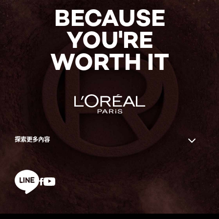
稱及密
有與品牌主動進行互動）；
之原因。
們。
BECAUSE
關於萊雅集團、其品牌及所在地的更多詳情，請瀏覽萊雅集
子報、或瀏覽網頁／應用程式。
我們可能使用第三方分析服務。這些服務供應商使用
碼
團網站：
http://www.loreal.com/group
。
如您同意接收行銷訊息，我們將保留您的個
查
請求
您有權要求查詢、閱覽由我們持有而與您有
cookies、網路伺服器紀錄與web beacons科技幫助我們
依照您的美容特徵提
YOU'RE
個人描
人資料，直至您取消同意、訂閱或要求我們
詢、閱
我們得向您直接蒐集或透過您與我們的互動
關之個人資料，並要求製給複製本（可能需
分析造訪者如何使用本站。透過這些方式蒐集的資訊會透漏
客製化服務
述或偏
刪除該等資料，或在當地法規命令所定義之
覽、製給
蒐集之個人資料有哪些？
符合一定條件）。
本欄位說明在不
我們可能為了行銷目的，與第三方、萊雅旗下品牌間、萊雅
給這些服務提供者，他們使用這些資訊來評估網站的使用。
WORTH IT
好
期間內靜止無活動（沒有與品牌主動進行互
複製本
之
同情況下我們可能向您蒐集之資料類別。
集團內各實體（萊雅集團成員）間分享您的個人資料。
追蹤及改善我們的網
動）；及
權利
我們可能會視提供該等資料的行政成本而酌
／應用程式
訂單明
我們可能在本網站使用Facebook software development
我們如何及為何可能使用您的個人資料？
收合理費用。
細；
如cookies儲存於您的電腦，我們將於它們
我們僅於取得您的同意後，才會與第三方分享您的個人資料
進行分析或收集統計
kits (SDKs)。這些SDKs會蒐集有關您如何使用及與我們
本欄位說明我們處理您的資料之方法，以及
發揮作用的必要期間內 (例如購物車
以作直接行銷用途。於此情況下，您的資料將由作為資料使
據
互動的資訊，以協助我們改善我們的服務。至於Facebook
社群媒
蒐集該等資料之目的。
如相關請求明顯缺乏依據、過量或反覆的要
cookies的工作階段期限或工作階段識別碼
用者的該等第三方處理，並受其個別條款及細則和隱私通知
會如何使用相關資訊係受Facebook之隱私權政策及條款之
體資料
保障我們的網站／應
求可能不會獲得回覆。
cookies)，並於其後根據當地法規和指示所
之拘束。您在同意將個人資料披露予該等第三方前應仔細檢
規範。如您需要了解或限制Facebook使用您的資料，或清
（如您
我們使用您個人資料之法律基礎為何？
本
程式的安全，並保護
定義的期限內保留該等cookies。
閱相關文件。
除您的Facebook歷史資料，請至Facebook網頁確認其隱
使用社
欄位說明我們可能使用您之資料的原因：
及我們免遭詐騙
如欲存取您的個人資料，請透過以下
「聯
探索更多內容
私權政策與條款。
群媒體
絡」
與我們聯繫。
您的個人資料亦可能由我們的可靠第三方廠商代我們處理。
同意
帳號登
您的
；
我們可能會為了以下目的保留部分個人資料：遵守我們依相
補充
請求
如您的個人資料有誤或過時及／或出現缺
入，或
關法規應遵循之義務、為行使我們的權利（例如於法庭中提
或更正
之
漏，您有權要求更正及／或補充。
合法利益
我們的
，如：
與我們
我們倚賴可靠第三方代我們進行一系列業務營運工作。我們
出我們的主張）、作為統計或歷史資料之目的。
權利
分享您
僅提供第三方為了執行其服務所需之資料，並要求第三方不
Facebook
YouTube
改善我們的產品及
如欲行使該權利，請透過以下
「聯絡」
與我
社群媒
line
得將您的個人資料作任何其他用途之使用。我們一直竭盡所
服務：
具體言之，
當我們不再需要使用您的個人資料，該等資料將從我們的系
們聯繫。如您擁有帳戶，亦可透過您帳戶的
體相關
能，確保我們合作的所有第三方均保護您的個人資料安全。
是指我們的商業利
統和記錄移除或以匿名方式處理，從而使您不會再從中被辨
「我的帳戶」功能自行更正您的個人資料。