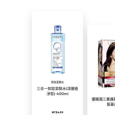
卸妝潔顏水
三合一卸妝潔顏水(深層極
淨型) 400ml
優媚霜三重護髮
髮蓋
NT$499