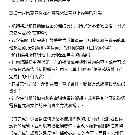
您進一步同意並保證不會提交包含以下內容的評論：
•
能夠將您和其他顧客區分開的資訊（所以請不要寫全名，可以
只寫名或者“寫暱稱”）；
•
包含有關【待完成】競爭對手或其產品（即健康和保養品的其
他製造商/分銷商和/零售商）的任何資訊（包括價格等）；
•
和評論與所在網站中所列產品無關的內容；
•
任何您將從中獲得第三方的補償或金錢利益的內容，或者可以
被解釋爲廣告或招攬購買的內容（其中應包括使業務遠離【待
完成】的任何內容）；
•
包含其他網站、外部連結、電子郵件、聯繫方式或電話號碼的
資訊；
•
包含任何關於如何製造電腦病毒的資訊，或者是其他可能破壞
電腦程式和文件的任何實際方法和說明。
【待完成】保留對任何違反本使用條款的用戶實行限制或暫停
訪問的權利，並可以有權拒絕發佈、更改、編輯或刪除任何的
【待完成】認爲的違反這些條款&amp;的內容。而且，它還保