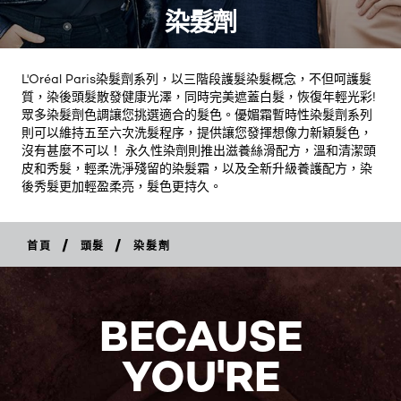
染髮劑
L'Oréal Paris染髮劑系列，以三階段護髮染髮概念，不但呵護髮
質，染後頭髮散發健康光澤，同時完美遮蓋白髮，恢復年輕光彩!
眾多染髮劑色調讓您挑選適合的髮色。優媚霜暫時性染髮劑系列
則可以維持五至六次洗髮程序，提供讓您發揮想像力新穎髮色，
沒有甚麼不可以！ 永久性染劑則推出滋養絲滑配方，溫和清潔頭
皮和秀髮，輕柔洗淨殘留的染髮霜，以及全新升級養護配方，染
後秀髮更加輕盈柔亮，髮色更持久。
/
/
首頁
頭髮
染髮劑
BECAUSE
YOU'RE