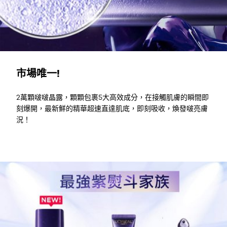
市場唯一!
2萬顆啵啵晶露，顆顆包裹5大高效成分，在接觸肌膚的瞬間即
刻爆開，最新鮮的精華超速直達肌底，即刻吸收，煥發啵亮膚
況！