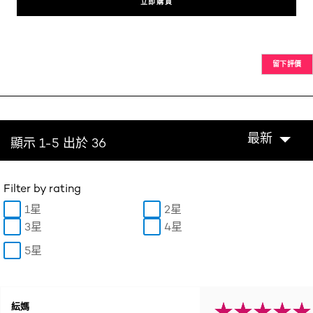
立即購買
留下評價
最新
顯示 1-5 出於 36
Filter by rating
1星
2星
3星
4星
5星
紜媽