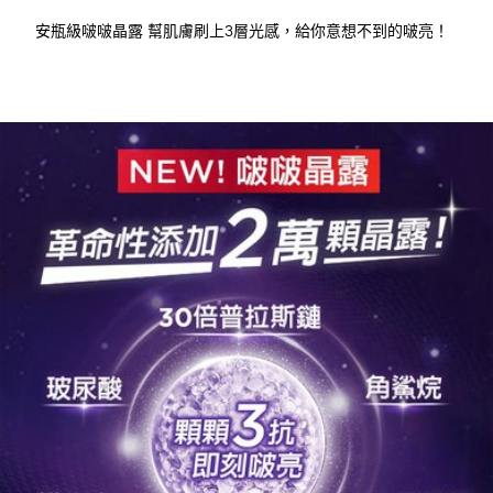
安瓶級啵啵晶露 幫肌膚刷上3層光感，給你意想不到的啵亮！