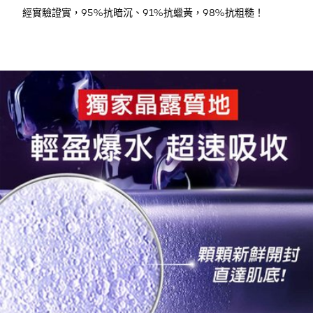
經實驗證實，95%抗暗沉、91%抗蠟黃，98%抗粗糙！