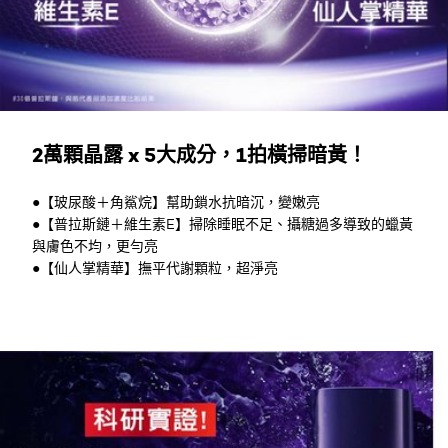
2萬顆晶露 x 5大成分，1拍橫掃暗黃！
●【玻尿酸＋角鯊烷】幫助鎖水抗暗沉，變嫩亮
●【普拉斯鏈＋維生素E】掃除睡眠不足、攝糖過多導致的蠟黃
與膚色不均，更勻亮
●【仙人掌精華】撫平代謝顆粒，超淨亮