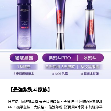
【最強紫熨斗家族】
日常使用#啵啵晶露 天天橫掃暗黃、全臉啵亮! 搭配#紫熨斗
PRO 撫平全臉十大紋路， 倍速年輕! 再用#冰熨斗 加強撫平