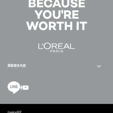
BECAUSE
YOU'RE
WORTH IT
探索更多內容
Facebook
YouTube
line
Cookie設定