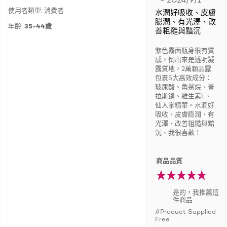
使用者類型: 消費者
水潤好吸收、皮膚
膨潤、有光澤、改
年齡:
35-44歲
善粗糙與黯沉
紫色霧面瓶身很有質
感，倒出來是透明凝
露質地，2萬顆晶露
包裹5大高效成分：
玻尿酸、角鯊烷、普
拉斯鏈、維生素E、
仙人掌精華。水潤好
吸收、皮膚膨潤、有
光澤、改善粗糙與黯
沉、我很喜歡！
商品品質
是的，我推薦這
件商品
#Product Supplied
Free