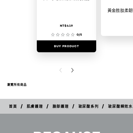
黃金胜肽柔韌
NT$419
0/5
BUY PRODUCT
BUY PR
PREVIOUS CARD
NEXT CARD
瀏覽所有商品
/
/
/
/
首頁
肌膚護理
臉部護理
玻尿酸系列
玻尿酸瞬效水
立
即
購
買