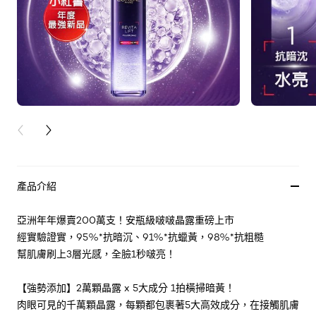
PREVIOUS CARD
NEXT CARD
產品介紹
亞洲年年爆賣200萬支！安瓶級啵啵晶露重磅上市
經實驗證實，95%*抗暗沉、91%*抗蠟黃，98%*抗粗糙
幫肌膚刷上3層光感，全臉1秒啵亮！
【強勢添加】2萬顆晶露 x 5大成分 1拍橫掃暗黃！
肉眼可見的千萬顆晶露，每顆都包裹著5大高效成分，在接觸肌膚