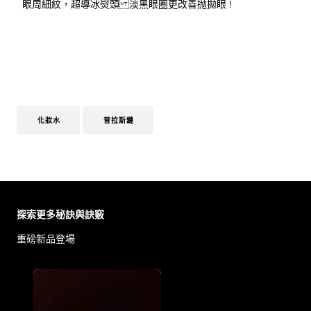
眼周細紋，超導冰熨頭 淡黑眼圈更改善抛拋眼 !
化妝水
普拉斯鏈
跳過 此 輪播: Face Care Articles
探索更多秘訣與訣竅
重磅新品登場