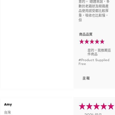
意的。 總體來說，多
數抗老霜狀及眼霜產
品使用感受都比較厚
重，吸收也比較慢，
但
商品品質
是的，我推薦這
件商品
#Product Supplied
Free
呈報
Amy
台灣
- 2024/9/1