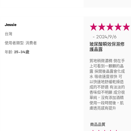
Jessie
台灣
- 2024/9/6
使用者類型: 消費者
玻尿酸瞬效保濕修
護晶露
年齡:
25-34歲
質地稍微濃稠 倒在手
上可看到一顆顆的晶
露 抹開後晶露會化成
水 吸收速度很快 可
以快速地舒緩乾燥造
成的不舒適 有淡淡的
香味但不明顯 成分很
單純，沒有添加酒精
使用一段時間後，肌
膚透亮感有提升
商品品質