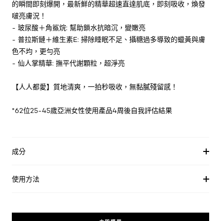
的瞬間即刻爆開，最新鮮的精華超速直達肌底，即刻吸收，煥發
啵亮膚況！
- 玻尿酸＋角鯊烷: 幫助鎖水抗暗沉，變嫩亮
- 普拉斯鏈＋維生素E: 掃除睡眠不足、攝糖過多導致的蠟黃與膚
色不均，更勻亮
- 仙人掌精華: 撫平代謝顆粒，超淨亮
【人人都愛】質地清爽，一拍秒吸收，無黏膩殘留感！
*62位25-45歲亞洲女性使用產品4周後自我評估結果
成分
使用方法