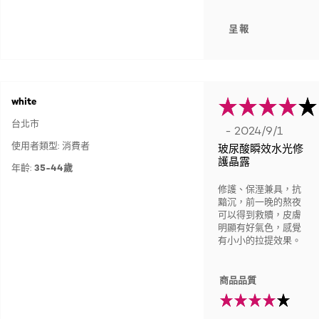
呈報
white
台北市
- 2024/9/1
使用者類型: 消費者
玻尿酸瞬效水光修
護晶露
年齡:
35-44歲
修護、保溼兼具，抗
黯沉，前一晚的熬夜
可以得到救贖，皮膚
明顯有好氣色，感覺
有小小的拉提效果。
商品品質