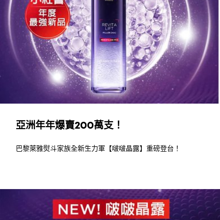
亞洲年年爆賣200萬支！
巴黎萊雅熨斗家族全新生力軍【啵啵晶露】重磅登台！