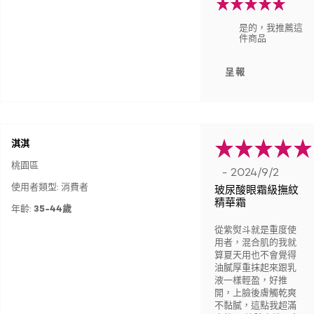
是的，我推薦這
件商品
呈報
淇淇
桃園區
- 2024/9/2
使用者類型: 消費者
玻尿酸眼霜級撫紋
精華霜
年齡:
35-44歲
從紫熨斗就是重度使
用者，混合肌的我就
算夏天用也不會覺得
油膩厚重抹起來跟乳
液一樣輕盈，好推
開，上臉後膚觸乾爽
不黏膩，這點我超滿