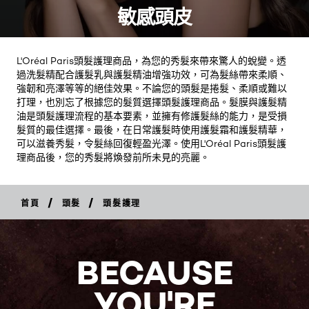
敏感頭皮
L'Oréal Paris頭髮護理商品，為您的秀髮來帶來驚人的蛻變。透
過洗髮精配合護髮乳與護髮精油增強功效，可為髮絲帶來柔順、
強韌和亮澤等等的絕佳效果。不論您的頭髮是捲髮、柔順或難以
打理，也別忘了根據您的髮質選擇頭髮護理商品。髮膜與護髮精
油是頭髮護理流程的基本要素，並擁有修護髮絲的能力，是受損
髮質的最佳選擇。最後，在日常護髮時使用護髮霜和護髮精華，
可以滋養秀髮，令髮絲回復輕盈光澤。使用L'Oréal Paris頭髮護
理商品後，您的秀髮將煥發前所未見的亮麗。
/
/
首頁
頭髮
頭髮護理
BECAUSE
YOU'RE