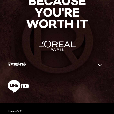
BECAUSE
YOU'RE
WORTH IT
探索更多內容
Facebook
YouTube
line
Cookie設定