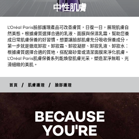
中性肌膚
L'Oréal Paris臉部護理產品可改善膚質，日復一日，展現肌膚自
然美態。根據膚質選擇合適的乳液、面膜與保濕乳霜，幫助您養
成日常肌膚保養的好習慣。想要讓臉部肌膚充分吸收保養成分，
第一步就是徹底卸妝。卸妝霜、卸妝凝膠、卸妝乳液、卸妝水：
根據膚質選擇合適的質地，搭配磨砂膏或清潔面膜來淨化肌膚。
L'Oréal Paris肌膚保養系列能煥發肌膚光采，塑造潔淨無暇、光
滑細緻的美肌。
/
/
首頁
肌膚護理
臉部護理
BECAUSE
YOU'RE