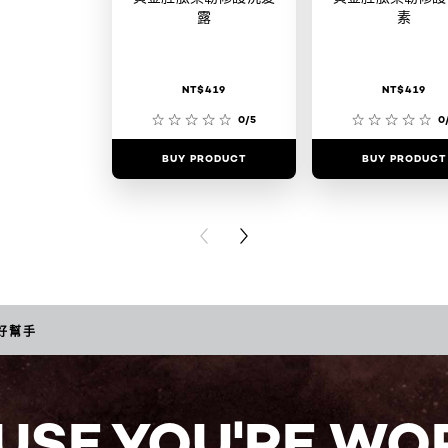
露
素
NT$419
NT$419
0/5
0
BUY PRODUCT
BUY PRODUCT
PREVIOUS CARD
NEXT CARD
好幫手
USE YOU'RE WOR