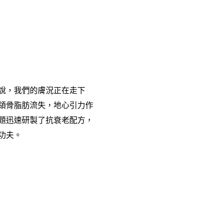
說，我們的膚況正在走下
頜骨脂肪流失，地心引力作
問題迅速研製了抗衰老配方，
功夫。