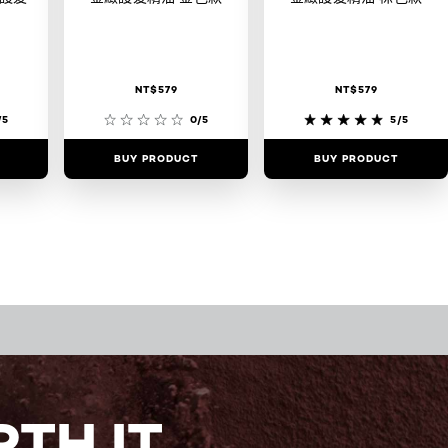
NT$579
NT$579
/5
0/5
5/5
BUY PRODUCT
BUY PRODUCT
TH IT