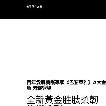
查看所有文章
跳過 此 輪播: Full Range
百年髮肌養護專家《巴黎萊雅》#大金
瓶 閃耀登場
全新黃金胜肽柔韌