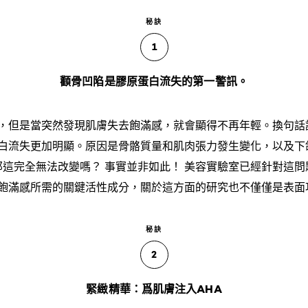
秘訣
1
顴骨凹陷是膠原蛋白流失的第一警訊。
，但是當突然發現肌膚失去飽滿感，就會顯得不再年輕。換句話
白流失更加明顯。原因是骨骼質量和肌肉張力發生變化，以及下
那這完全無法改變嗎？ 事實並非如此！ 美容實驗室已經針對這
飽滿感所需的關鍵活性成分，關於這方面的研究也不僅僅是表面
秘訣
2
緊緻精華：爲肌膚注入AHA