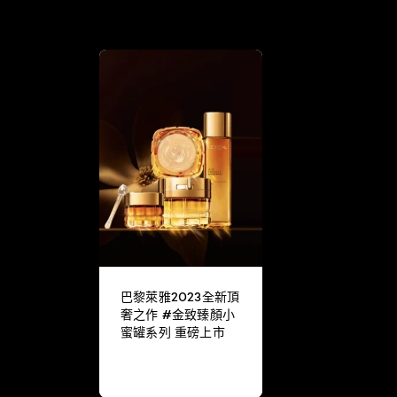
巴黎萊雅2023全新頂
奢之作 #金致臻顏小
蜜罐系列 重磅上市