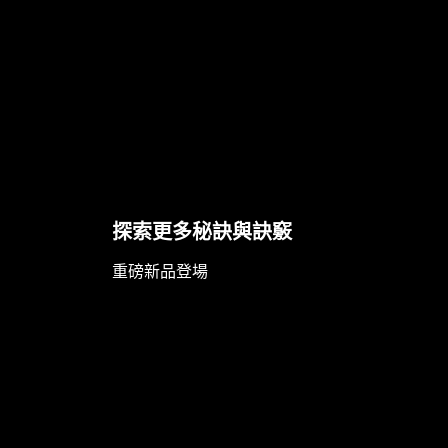
跳過 此 輪播: Face Care Articles
探索更多秘訣與訣竅
重磅新品登場