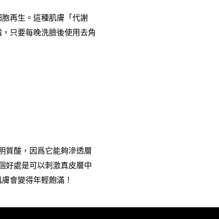
細胞再生。這種肌膚「代謝
霜，只要每晚洗臉後使用去角
明質酸，因爲它能夠滲透層
個好處是可以刺激真皮層中
肌膚會變得年輕飽滿！