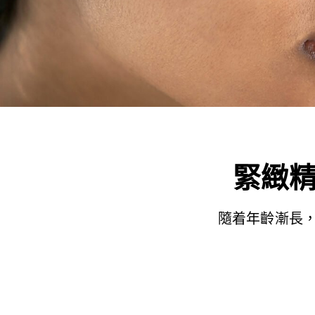
緊緻
隨着年齡漸長