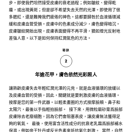
步。即使我們坦然接受皮膚的衰老過程；例如皺紋、變得乾
癟，或出現黃斑；但是卻不希望失去天然的光澤。即使用了很
多腮紅，還是難掩我們疲倦的神色。這都要歸咎於血液循環減
緩和皮膚血管受損。皮膚中的色素成分減少，膚色變得暗沉。
皮膚皺紋開始出現，皮膚表面變得不再平滑，猶如燈光反射地
差強人意。以下是如何保持紅潤氣色的方法。
秘訣
2
年逾花甲，膚色依然光彩照人
讓熟齡皮膚失去年輕紅潤光澤的元兇，就是血液循環的放緩以
及皮膚血管的受損，因此，關鍵就是要刺激皮膚的血液循環。
按摩是您的第一件武器。以輕柔畫圈的方式按摩臉頰、鼻子和
太陽穴，最後以手指輕拍臉部。 接下來，用微粒磨砂膏爲臉部
皮膚除去老廢細胞，因為它們會阻塞表皮，讓皮膚無法獲得足
夠的氧氣。 最後，使用富含活性成分的抗衰老乳霜爲臉部補水
保濕，例如帝王牡丹或反光色素來抵抗氧化刺激。 當然，自然