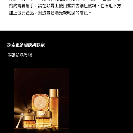
始終需要幫手，請在顴骨上使用些許古銅色蜜粉，在眉毛下方
加上提亮產品，締造宛若陽光親吻過的膚色。
跳過 此 輪播: Face Care Articles
探索更多秘訣與訣竅
重磅新品登場