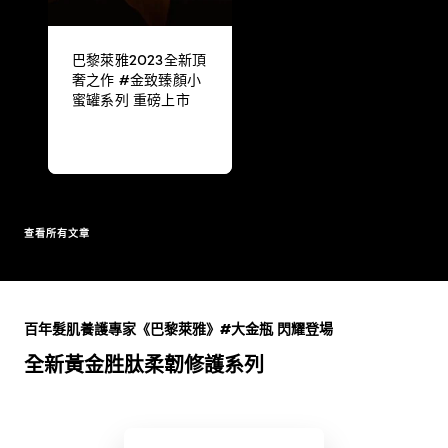
巴黎萊雅2023全新頂
奢之作 #金致臻顏小
蜜罐系列 重磅上市
查看所有文章
跳過 此 輪播: Full Range
百年髮肌養護專家《巴黎萊雅》#大金瓶 閃耀登場
全新黃金胜肽柔韌修護系列