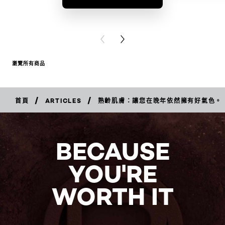
BUY PR
PREVIOUS CARD
NEXT CARD
瀏覽所有商品
/
/
首頁
ARTICLES
熟齡肌膚：讓您在晚年依然擁有好氣色。
BECAUSE
YOU'RE
WORTH IT