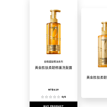
金緻護髮精油系列
黃金胜肽柔韌修護洗髮露
黃金胜肽柔韌
NT$419
0/5
BUY PRODUCT