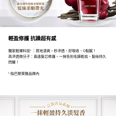
輕盈修護 抗躁超有感
獨家輕裸科技¹ ：質地清爽，秒滲透、好吸收、0黏膩！
高滲透微分子：直達髮芯修護，一抹告別毛躁乾枯，髮絲持久
閃耀！
¹ 指巴黎萊雅品牌內