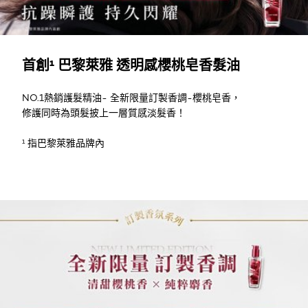
首創¹ 巴黎萊雅 透明感櫻桃皂香髮油
NO.1熱銷護髮精油- 全新限量訂製香調-櫻桃皂香，
修護同時為頭髮披上一層質感淡髮香！
¹ 指巴黎萊雅品牌內