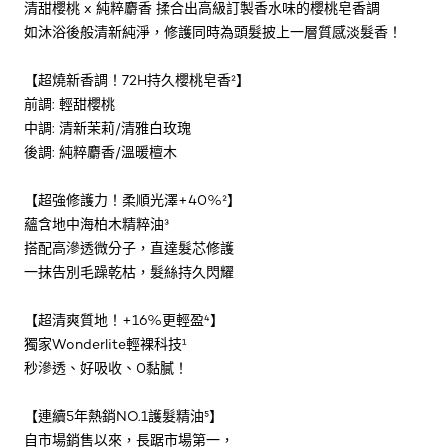
清甜櫻桃 x 純粹麝香 揉合出高級訂製香水味的櫻桃皂香調
如沐浴後般清新純淨，修護同時為頭髮披上一層質感淡髮香！
【超燒新香調！72H持久櫻桃皂香²】
前調: 輕甜櫻桃
中調: 清新茉莉/清雅白玫瑰
後調: 純粹麝香/溫暖檀木
【超強修護力！柔順光澤+40%²】
蘊含地中海柏木精粹油³
搭配高滲透微分子，直達髮芯修護
一抹告別毛躁乾枯，髮絲持久閃耀
【超清爽質地！+16%更輕盈⁴】
獨家Wonderlite輕裸科技¹
秒滲透、好吸收、0黏膩！
【連續5年熱銷NO.1護髮精油⁵】
自市場銷售以來，長踞市場第一，