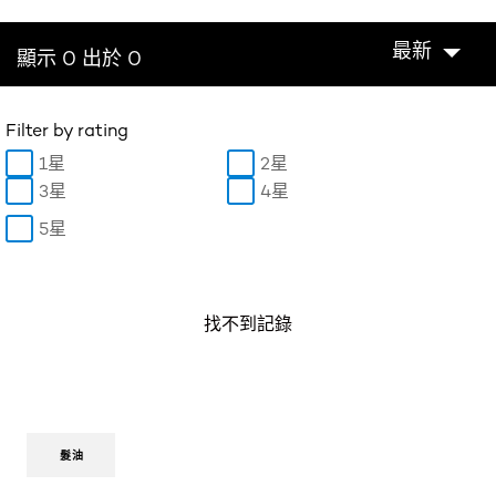
最新
顯示 0 出於 0
Filter by rating
1星
2星
3星
4星
5星
找不到記錄
髮油