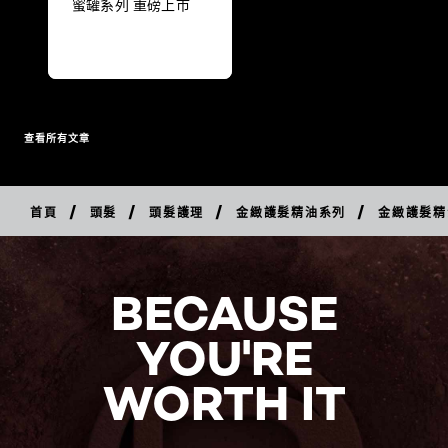
蜜罐系列 重磅上市
查看所有文章
/
/
/
/
首頁
頭髮
頭髮護理
金緻護髮精油系列
金緻護髮精
立
即
購
買
BECAUSE
YOU'RE
WORTH IT