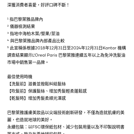
深獲消費者喜愛，好評口碑不斷！
¹ 指巴黎萊雅品牌內
² 儀器檢測結果
³ 指地中海柏木葉/堅果/莖油
⁴ 與巴黎萊雅品牌內部產品比較
⁵ 此宣稱係根據2018年12月31日至2024年12月31日Kantar 機構
調查結果顯示L'Oreal Paris 巴黎萊雅連續五年以上為免沖洗髮油
市場中銷售第一品牌。
最佳使用時機
【洗髮前】滋養並撥鬆糾結髮絲
【吹髮前】保護髮絲、增加秀髮輕柔蓬鬆感
【乾髮時】增加秀髮柔順光澤感
巴黎萊雅護膚美妝品以尖端技術創新研發，不僅為造就肌膚的美
麗，也造就地球的美好。
永續包裝：以FSC環保紙包材、減少包裝用量以及不印製說明書