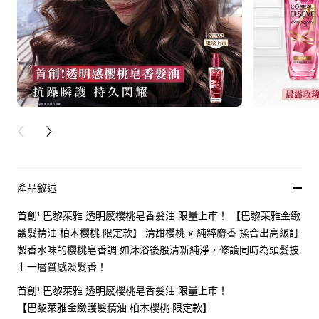
PREVIOUS CARD
NEXT CARD
產品敘述
首創¹ 巴黎萊雅 透明感櫻桃皂香髮油 限量上市！ 【巴黎萊雅金緻
護髮精油 柏木櫻桃 限定款】 清甜櫻桃 x 純粹麝香 揉合出高級訂
製香水味的櫻桃皂香調 如沐浴後般清新純淨，修護同時為頭髮披
上一層質感淡髮香！
首創¹ 巴黎萊雅 透明感櫻桃皂香髮油 限量上市！
【巴黎萊雅金緻護髮精油 柏木櫻桃 限定款】