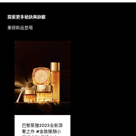
跳過 此 輪播: Face Care Articles
探索更多秘訣與訣竅
重磅新品登場
巴黎萊雅2023全新頂
奢之作 #金致臻顏小