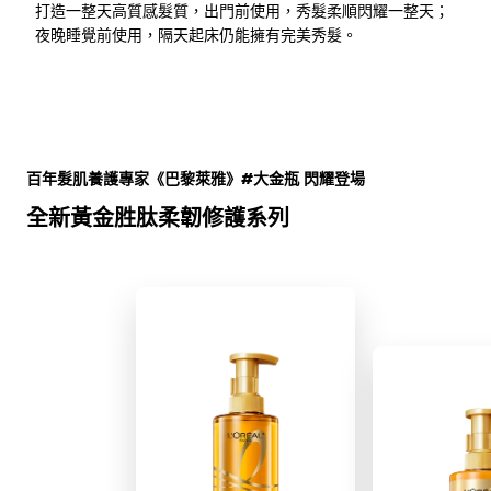
打造一整天高質感髮質，出門前使用，秀髮柔順閃耀一整天；
夜晚睡覺前使用，隔天起床仍能擁有完美秀髮。
跳過 此 輪播: Full Range
百年髮肌養護專家《巴黎萊雅》#大金瓶 閃耀登場
全新黃金胜肽柔韌修護系列