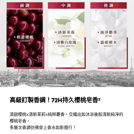
高級訂製香調！72H持久櫻桃皂香²
清甜櫻桃x清新茉莉x純粹麝香，交織出如沐浴後般清新純淨的
櫻桃皂香，
多層次香調彷彿穿上香水如影隨行！