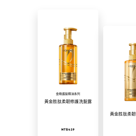
金緻護髮精油系列
黃金胜肽柔韌修護洗髮露
黃金胜肽柔韌
NT$419