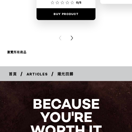
0/5
BUY PRODUCT
BUY PR
PREVIOUS CARD
NEXT CARD
瀏覽所有商品
/
/
首頁
ARTICLES
陽光回歸
BECAUSE
YOU'RE
WORTH IT