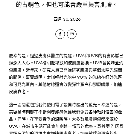
的古銅色，但也可能會嚴重損害肌膚。
四月 30, 2026
慶幸的是，經過皮膚科醫生的提醒，UVA和UVB的有害影響已
經深入人心。UVA會引起皺紋和使肌膚鬆弛。UVB會炙烤並灼
傷肌膚。近年來，研究人員已開始研究肌膚與整個太陽光譜間
的關係。事實證明，太陽輻射光譜中 90% 的光線在紅外光區
和可見光區內。其他射線還會改變彈性蛋白和膠原纖維，加速
皮膚衰老。
這一區間還包括我們使用電子設備時發出的藍光。幸運的是，
美容業時刻都在不斷開發能夠保護我們免受各種輻射侵害的產
品。同時，在享受春季的溫暖時，大多數肌膚損傷都來源於
UVA，在城市生活可能會加劇這一情形的危害。爲甚麼？ 因爲
暴露在污染的環境中會加速肌膚衰老、加速敏感和瑕疵的出