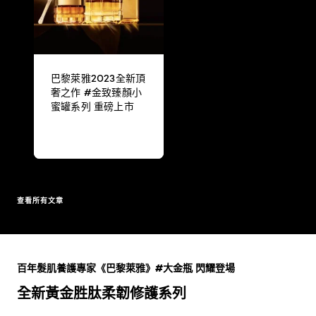
巴黎萊雅2023全新頂
奢之作 #金致臻顏小
蜜罐系列 重磅上市
查看所有文章
跳過 此 輪播: Full Range
百年髮肌養護專家《巴黎萊雅》#大金瓶 閃耀登場
全新黃金胜肽柔韌修護系列