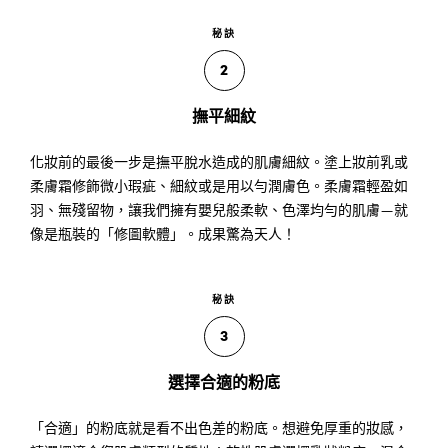
秘訣
2
撫平細紋
化妝前的最後一步是撫平脫水造成的肌膚細紋。塗上妝前乳或
柔膚霜修飾微小瑕疵、細紋或是用以勻潤膚色。柔膚霜輕盈如
羽、無殘留物，讓我們擁有嬰兒般柔軟、色澤均勻的肌膚—就
像是瓶裝的「修圖軟體」。成果驚為天人！
秘訣
3
選擇合適的粉底
「合適」的粉底就是看不出色差的粉底。想避免厚重的妝感，