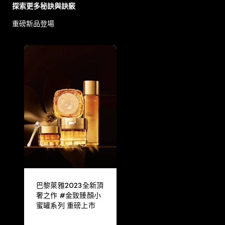
探索更多秘訣與訣竅
重磅新品登場
巴黎萊雅2023全新頂
奢之作 #金致臻顏小
蜜罐系列 重磅上市