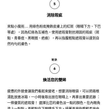
5
消除瑕疵
來點小魔術…… 用綠色粉底掩飾皮膚上的紅斑（眼睛下方、下巴
等處），因為紅綠為互補色。使用遮瑕膏對抗頑固的瑕疵（斑
點、青春痘、黑眼圈、疤痕），再以指腹輕點遮瑕膏以達到自
然均勻的膚色。
秘訣
6
煥活您的雙眸
疲憊的外貌會讓我們看起來變老，想要消除眼袋，可以把兩根
湯匙放進冰箱，一小時後取出放在眼睛上。再拿出重要武器 ：
一條優質的遮瑕膏！ 選擇比您的膚色淡一點的顏色。在內眼角
塗上一點點，再輕點在下眼睫毛下方。接著再用指腹輕柔地由