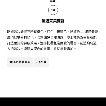
秘訣
10
塑造完美雙唇
略施唇妝能提亮所有膚色。紅色、珊瑚色、粉紅色…… 選擇最能
展現您雙唇的顏色。若您偏好自然妝感，塗上裸色系唇膏就能
打造柔潤的裸妝效果。選擇比唇色淺兩號的唇膏，創造均勻迷
人的唇妝。避開太深色的唇膏—會使年齡增加。
前10名熱銷產品
< 5分鐘
跳過 此 輪播: Face Care Articles