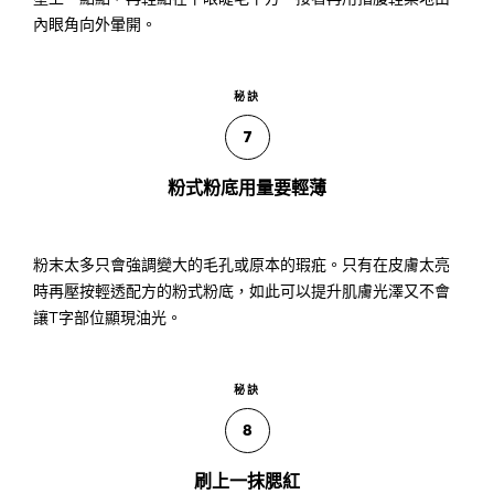
內眼角向外暈開。
秘訣
7
粉式粉底用量要輕薄
粉末太多只會強調變大的毛孔或原本的瑕疪。只有在皮膚太亮
時再壓按輕透配方的粉式粉底，如此可以提升肌膚光澤又不會
讓T字部位顯現油光。
秘訣
8
刷上一抹腮紅