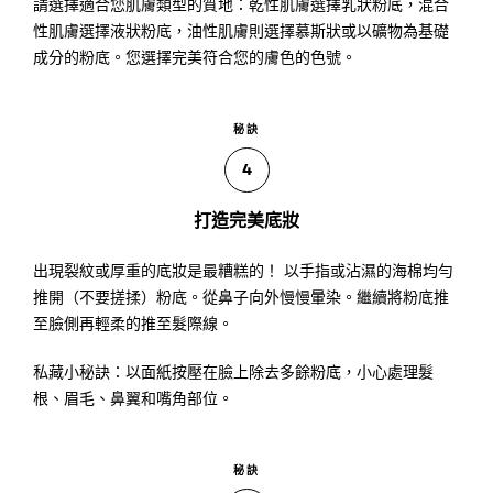
請選擇適合您肌膚類型的質地：乾性肌膚選擇乳狀粉底，混合
性肌膚選擇液狀粉底，油性肌膚則選擇慕斯狀或以礦物為基礎
成分的粉底。您選擇完美符合您的膚色的色號。
秘訣
4
打造完美底妝
出現裂紋或厚重的底妝是最糟糕的！ 以手指或沾濕的海棉均勻
推開（不要搓揉）粉底。從鼻子向外慢慢暈染。繼續將粉底推
至臉側再輕柔的推至髮際線。
私藏小秘訣：以面紙按壓在臉上除去多餘粉底，小心處理髮
根、眉毛、鼻翼和嘴角部位。
秘訣