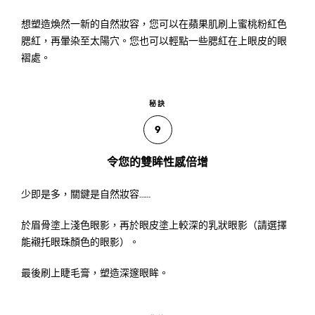
想塑造煥然一新的自然妝容，您可以在蘋果肌刷上蜜桃粉紅色
腮紅，再暈染至太陽穴。您也可以輕點一些腮紅在上眼皮的眼
褶處。
秘訣
9
令您的雙眸性感倍增
少即是多，關鍵是自然妝容……
於眉骨塗上淺色眼影，再於眼皮塗上較深的乳狀眼影（請選擇
能襯托眼珠顏色的眼影）。
最後刷上睫毛膏，塑造深邃眼眸。