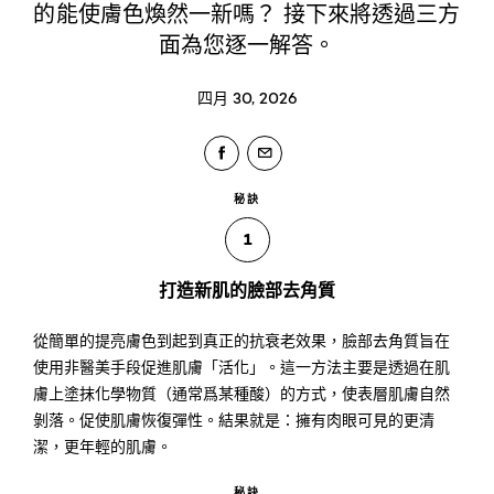
的能使膚色煥然一新嗎？ 接下來將透過三方
面為您逐一解答。
四月 30, 2026
秘訣
1
打造新肌的臉部去角質
從簡單的提亮膚色到起到真正的抗衰老效果，臉部去角質旨在
使用非醫美手段促進肌膚「活化」。這一方法主要是透過在肌
膚上塗抹化學物質（通常爲某種酸）的方式，使表層肌膚自然
剝落。促使肌膚恢復彈性。結果就是：擁有肉眼可見的更清
潔，更年輕的肌膚。
秘訣