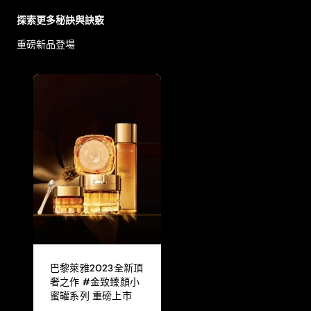
探索更多秘訣與訣竅
重磅新品登場
巴黎萊雅2023全新頂
奢之作 #金致臻顏小
蜜罐系列 重磅上市