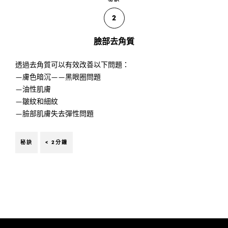
2
臉部去角質
透過去角質可以有效改善以下問題：
—膚色暗沉——黑眼圈問題
—油性肌膚
—皺紋和細紋
—臉部肌膚失去彈性問題
秘訣
< 2分鐘
跳過 此 輪播: Face Care Articles