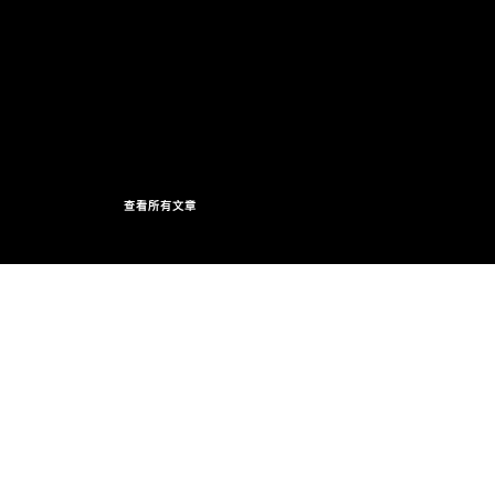
查看所有文章
跳過 此 輪播: Full Range