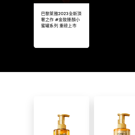
巴黎萊雅2023全新頂
奢之作 #金致臻顏小
蜜罐系列 重磅上市