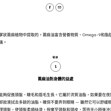
掌狀蓖麻植物中提取的。蓖麻油富含營養物質、Omega-9和脂
痛。
秘訣
1
蓖麻油對身體的益處
能夠促進頭髮、睫毛和眉毛生長。它屬於流質油脂，如果要在夜
卸妝液拭去多餘的油脂。確保不要弄到眼睛 — 雖然它可以舒緩
理頭髮，使頭髮柔順絲滑。按摩至頭髮和頭皮，等待半小時後沖