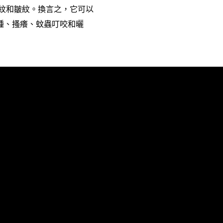
紋和皺紋。換言之，它可以
腫、搔癢、蚊蟲叮咬和曬