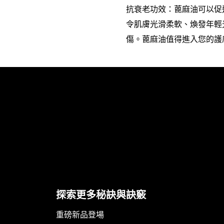
抗衰老功效：蓖麻油可以促
令肌膚光滑柔軟、煥發年輕
傷。蓖麻油值得進入您的護
跳過 此 輪播: Face Care Articles
探索更多秘訣與訣竅
重磅新品登場