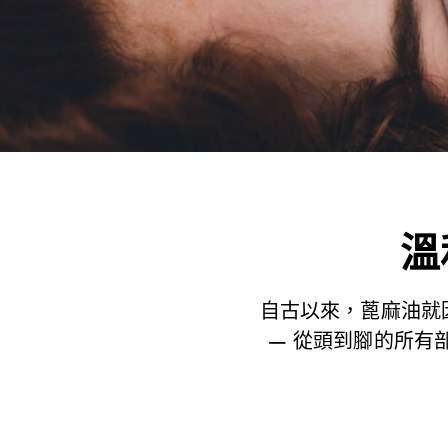
溫
自古以來，蓖麻油就
— 從頭到腳的所有