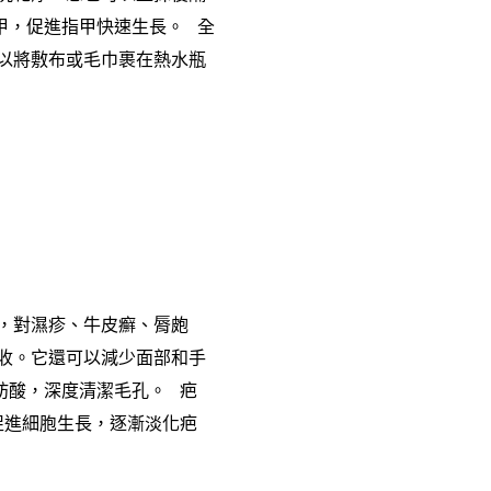
甲，促進指甲快速生長。 全
以將敷布或毛巾裹在熱水瓶
，對濕疹、牛皮癬、脣皰
收。它還可以減少面部和手
肪酸，深度清潔毛孔。 疤
促進細胞生長，逐漸淡化疤