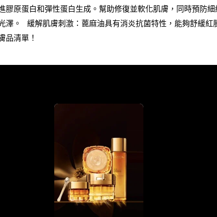
進膠原蛋白和彈性蛋白生成。幫助修復並軟化肌膚，同時預防細
光澤。 緩解肌膚刺激：蓖麻油具有消炎抗菌特性，能夠舒緩紅
膚品清單！